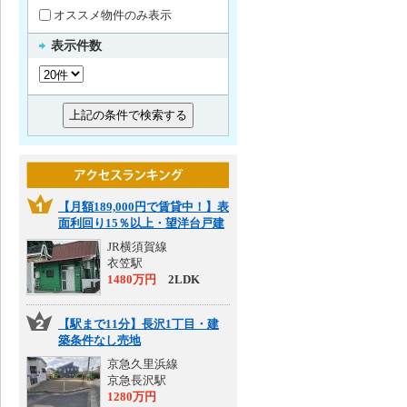
オススメ物件のみ表示
表示件数
【月額189,000円で賃貸中！】表
面利回り15％以上・望洋台戸建
JR横須賀線
衣笠駅
1480万円
2LDK
【駅まで11分】長沢1丁目・建
築条件なし売地
京急久里浜線
京急長沢駅
1280万円