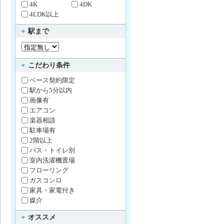
4K
4DK
4LDK以上
駅まで
こだわり条件
ベース契約限定
駅から5分以内
画像有
エアコン
楽器相談
駐車場有
2階以上
バス・トイレ別
室内洗濯機置場
フローリング
ガスコンロ
家具・家電付き
媒介
オススメ