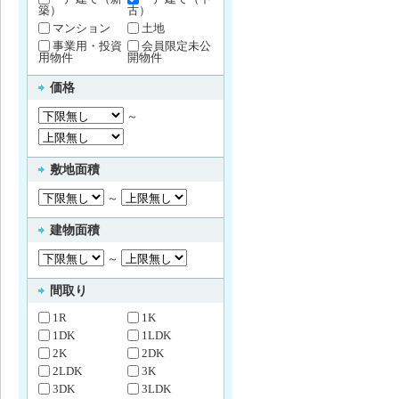
築）
古）
マンション
土地
事業用・投資
会員限定未公
用物件
開物件
価格
～
敷地面積
～
建物面積
～
間取り
1R
1K
1DK
1LDK
2K
2DK
2LDK
3K
3DK
3LDK