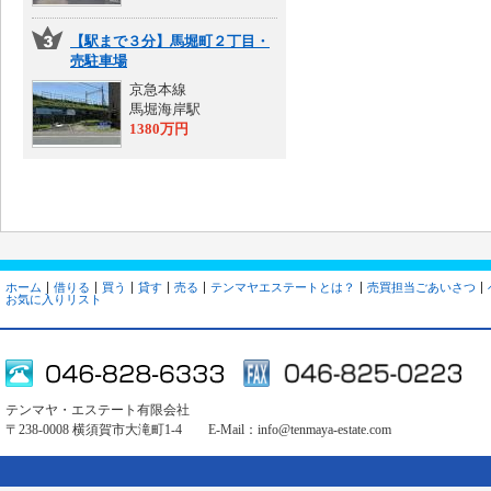
【駅まで３分】馬堀町２丁目・
売駐車場
京急本線
馬堀海岸駅
1380万円
ホーム
借りる
買う
貸す
売る
テンマヤエステートとは？
売買担当ごあいさつ
お気に入りリスト
テンマヤ・エステート有限会社
〒238-0008 横須賀市大滝町1-4 E-Mail：
info@tenmaya-estate.com