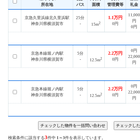
所在地
バス
面積
管理費等
礼金
11,000
京急久里浜線北久里浜駅
25分
1.1万円
円
2
神奈川県横須賀市
-
0円
15m
0円
0円
京急本線堀ノ内駅
5分
2.2万円
22,000
2
神奈川県横須賀市
-
0円
12.5m
円
0円
京急本線堀ノ内駅
5分
2.2万円
22,000
2
神奈川県横須賀市
-
0円
12.5m
円
3
検索条件に該当する
件中
1～3
件を表示しています。