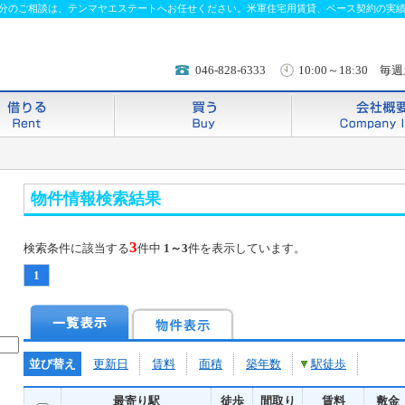
分のご相談は、テンマヤエステートへお任せください。米軍住宅用賃貸、ベース契約の実
046-828-6333
10:00～18:30
物件情報検索結果
3
検索条件に該当する
件中
1～3
件を表示しています。
1
並び替え
更新日
賃料
面積
築年数
駅徒歩
最寄り駅
徒歩
間取り
賃料
敷金