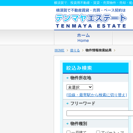
横須賀で、投資用不動産・賃貸・売買物件・売却・処
HOME
借りる
物件情報検索結果
物件所在地
[沿線・最寄駅から検索に切り替え]
フリーワード
物件種別
一戸建て
アパート・マ