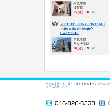
京急本線
浦賀駅
15万円
3LDK
＜NOT FOR NAVY CONTRACT
＞2br☆1ba☆499sqft☆
UWAMACHI
京急本線
県立大学駅
18万円
2LDK
ホーム
借りる
買う
貸す
売る
テンマヤエス
お気に入りリスト