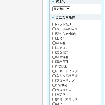
駅まで
こだわり条件
ペット相談
ベース契約限定
駅から5分以内
追焚き
画像有
エアコン
楽器相談
駐車場有
事務所可
2階以上
バス・トイレ別
室内洗濯機置場
フローリング
1階限定
ガスコンロ
角部屋
家具・家電付き
媒介