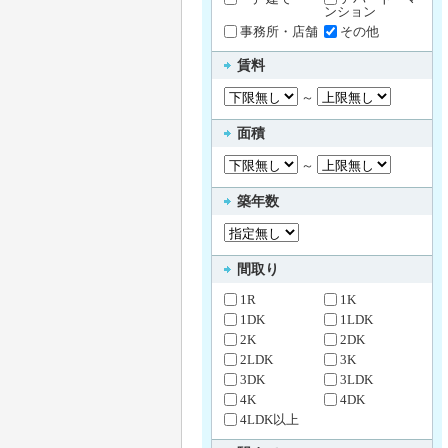
ンション
事務所・店舗
その他
賃料
～
面積
～
築年数
間取り
1R
1K
1DK
1LDK
2K
2DK
2LDK
3K
3DK
3LDK
4K
4DK
4LDK以上