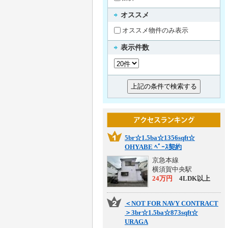
オススメ
オススメ物件のみ表示
表示件数
5br☆1.5ba☆1356sqft☆
OHYABE ﾍﾞｰｽ契約
京急本線
横須賀中央駅
24万円
4LDK以上
＜NOT FOR NAVY CONTRACT
＞3br☆1.5ba☆873sqft☆
URAGA