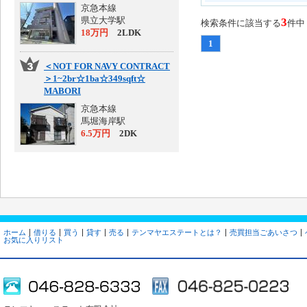
京急本線
県立大学駅
3
検索条件に該当する
件中
18万円
2LDK
1
＜NOT FOR NAVY CONTRACT
＞1~2br☆1ba☆349sqft☆
MABORI
京急本線
馬堀海岸駅
6.5万円
2DK
ホーム
借りる
買う
貸す
売る
テンマヤエステートとは？
売買担当ごあいさつ
お気に入りリスト