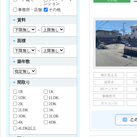
その他
ンション
事務所・店舗
その他
賃料
～
面積
～
築年数
海が見える
ペ
間取り
追焚き
C
BSアンテナ
1R
1K
事務所可
1DK
1LDK
ガスコンロ
2K
2DK
2LDK
3K
3DK
3LDK
4K
4DK
4LDK以上