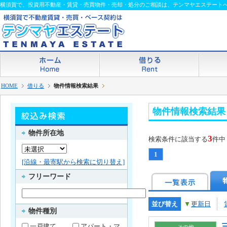
横須賀で、投資用不動産・賃貸・売買物件・売却・処分のご相談は、テンマヤエステート
HOME
借りる
物件情報検索結果
物件情報検索結果
物件所在地
3
検索条件に該当する
件中
1
[沿線・最寄駅から検索に切り替え]
フリーワード
並び替え
更新日
物件種別
一戸建て
アパート・マ