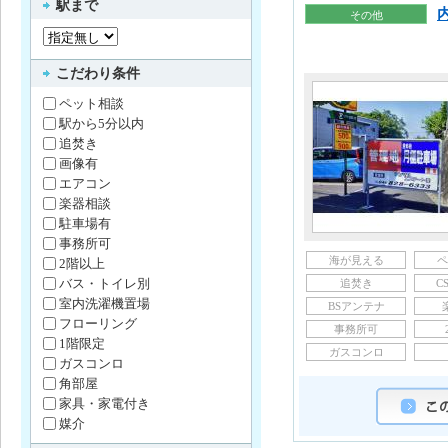
駅まで
その他
こだわり条件
ペット相談
駅から5分以内
追焚き
画像有
エアコン
楽器相談
駐車場有
事務所可
海が見える
ペ
2階以上
バス・トイレ別
追焚き
C
室内洗濯機置場
BSアンテナ
フローリング
事務所可
1階限定
ガスコンロ
ガスコンロ
角部屋
家具・家電付き
媒介