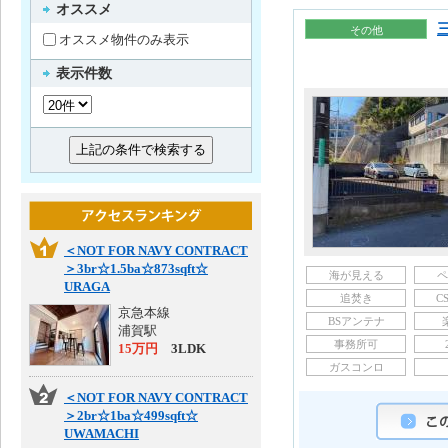
オススメ
その他
オススメ物件のみ表示
表示件数
＜NOT FOR NAVY CONTRACT
＞3br☆1.5ba☆873sqft☆
海が見える
ペ
URAGA
追焚き
C
京急本線
BSアンテナ
浦賀駅
事務所可
15万円
3LDK
ガスコンロ
＜NOT FOR NAVY CONTRACT
＞2br☆1ba☆499sqft☆
UWAMACHI