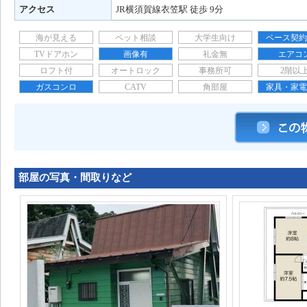
アクセス
JR横須賀線衣笠駅 徒歩 9分
海が見える
ペット相談
大学生向け
ベース契約
TVドアホン
画像有
礼金無
エアコ
ロフト付
オートロック
事務所可
2階以
ガスコンロ
CATV
角部屋
家具・家電
部屋の写真・間取りなど