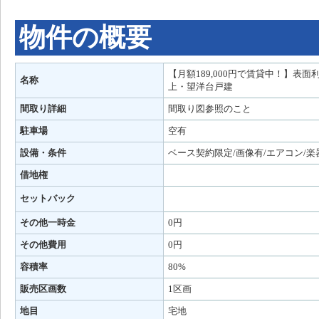
物件の概要
【月額189,000円で賃貸中！】表面
名称
上・望洋台戸建
間取り詳細
間取り図参照のこと
駐車場
空有
設備・条件
ベース契約限定/画像有/エアコン/楽
借地権
セットバック
その他一時金
0円
その他費用
0円
容積率
80%
販売区画数
1区画
地目
宅地